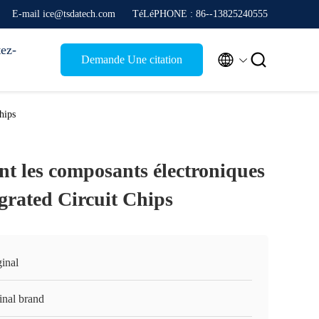
E-mail ice@tsdatech.com
TéLéPHONE : 86--13825240555
ez-


Demande Une citation
hips
nt les composants électroniques
grated Circuit Chips
inal
inal brand