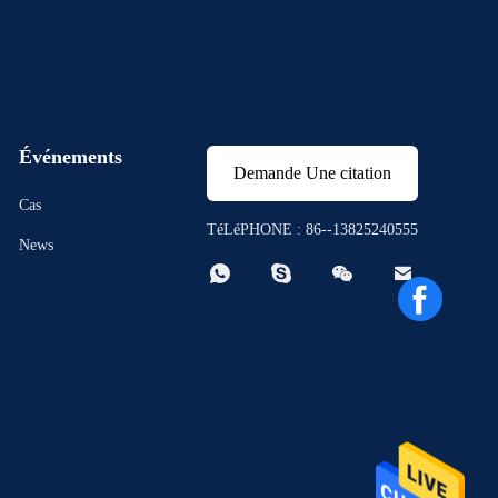
Événements
Demande Une citation
Cas
TéLéPHONE : 86--13825240555
News



