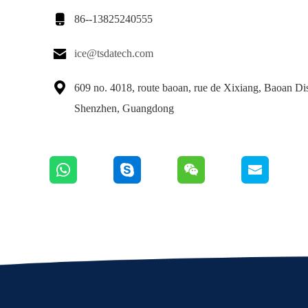

86--13825240555

ice@tsdatech.com

609 no. 4018, route baoan, rue de Xixiang, Baoan Dist
Shenzhen, Guangdong