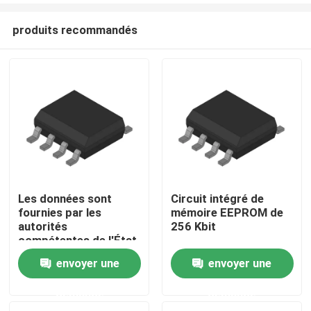
produits recommandés
Les données sont
Circuit intégré de
fournies par les
mémoire EEPROM de
Maison
autorités
256 Kbit
compétentes de l'État
membre dans lequel
envoyer une
envoyer une
Produits
elles sont situées.
demande
demande
Vidéos