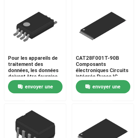
Au sujet de nous
Visite d'usine
Contrôle de qualité
Pour les appareils de
CAT28F001T-90B
traitement des
Composants
données, les données
électroniques Circuits
Contactez-nous
doivent être fournies
intégrés Puces IC
par un dispositif de
envoyer une
envoyer une
traitement des
données.
Demandez une citation
demande
demande
Puces de circuit intégré
Puce d'IC de mémoire instantanée