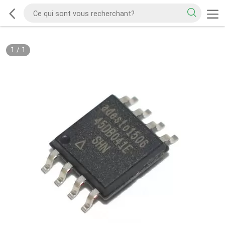
1
/
1