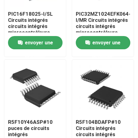
PIC16F18025-I/SL
PIC32MZ1024EFK064-
Au sujet de nous
Circuits intégrés
I/MR Circuits intégrés
circuits intégrés
circuits intégrés
microcontrôleurs
microcontrôleurs
Visite d'usine
embarqués
embarqués
envoyer une
envoyer une
demande
demande
Contrôle de qualité
Contactez-nous
Demandez une citation
Puces de circuit intégré
R5F10Y46ASP#10
R5F104BDAFP#10
puces de circuits
Circuits intégrés
intégrés
circuits intégrés
Puce d'IC de mémoire instantanée