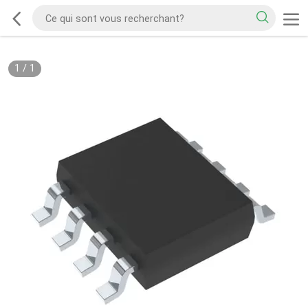
1
/
1