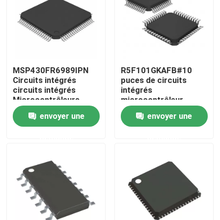
MSP430FR6989IPN
R5F101GKAFB#10
Circuits intégrés
puces de circuits
circuits intégrés
intégrés
Microcontrôleurs
microcontrôleur
embarqués
intégré MCU
envoyer une
envoyer une
demande
demande
Maison
Produits
Vidéos